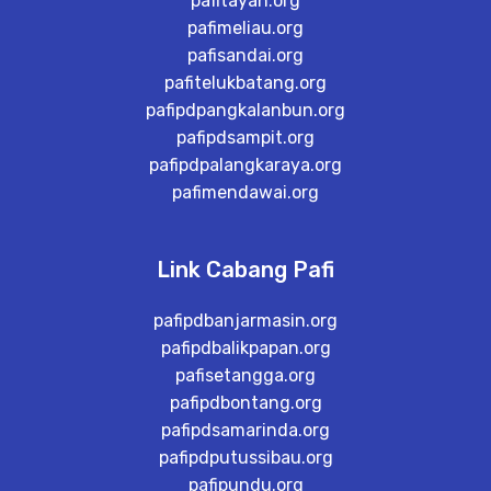
pafitayan.org
pafimeliau.org
pafisandai.org
pafitelukbatang.org
pafipdpangkalanbun.org
pafipdsampit.org
pafipdpalangkaraya.org
pafimendawai.org
Link Cabang Pafi
pafipdbanjarmasin.org
pafipdbalikpapan.org
pafisetangga.org
pafipdbontang.org
pafipdsamarinda.org
pafipdputussibau.org
pafipundu.org