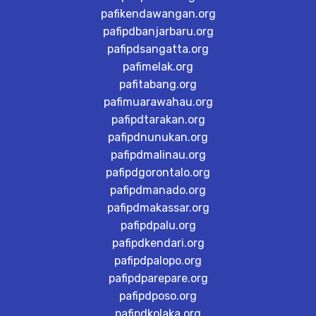
pafikendawangan.org
pafipdbanjarbaru.org
pafipdsangatta.org
pafimelak.org
pafitabang.org
pafimuarawahau.org
pafipdtarakan.org
pafipdnunukan.org
pafipdmalinau.org
pafipdgorontalo.org
pafipdmanado.org
pafipdmakassar.org
pafipdpalu.org
pafipdkendari.org
pafipdpalopo.org
pafipdparepare.org
pafipdposo.org
pafipdkolaka.org